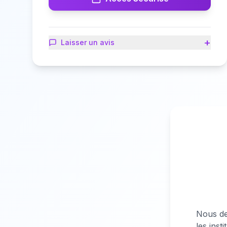
+
Laisser un avis
Nous de
les ins