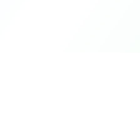
Fontaine Farm SRL
Impression 3D et fabrication additive sur mesure —
prototypage, maquettes, figurines et objets — et